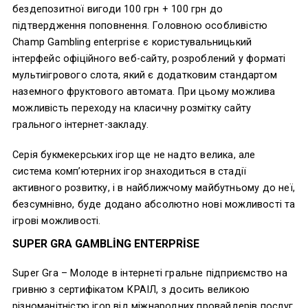
бездепозитної вигоди 100 грн + 100 грн до
підтвердження поповнення. Головною особливістю
Champ Gambling enterprise є користувальницький
інтерфейс офіційного веб-сайту, розроблений у форматі
мультиігрового слота, який є додатковим стандартом
наземного фруктового автомата. При цьому можлива
можливість переходу на класичну розмітку сайту
грального інтернет-закладу.
Серія букмекерських ігор ще не надто велика, але
система комп’ютерних ігор знаходиться в стадії
активного розвитку, і в найближчому майбутньому до неї,
безсумнівно, буде додано абсолютно нові можливості та
ігрові можливості.
SUPER GRA GAMBLING ENTERPRISE
Super Gra – Молоде в інтернеті гральне підприємство на
гривню з сертифікатом КРАІЛ, з досить великою
різноманітністю ігор від міжнародних провайдерів послуг.