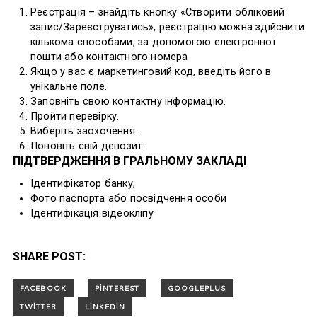
Реєстрація – знайдіть кнопку «Створити обліковий
запис/Зареєструватись», реєстрацію можна здійснити
кількома способами, за допомогою електронної
пошти або контактного номера
Якщо у вас є маркетинговий код, введіть його в
унікальне поле.
Заповніть свою контактну інформацію.
Пройти перевірку.
Виберіть заохочення.
Поновіть свій депозит.
ПІДТВЕРДЖЕННЯ В ГРАЛЬНОМУ ЗАКЛАДІ
Ідентифікатор банку;
Фото паспорта або посвідчення особи
Ідентифікація відеокліпу
SHARE POST: