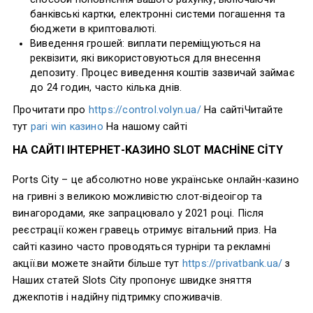
банківські картки, електронні системи погашення та
бюджети в криптовалюті.
Виведення грошей: виплати переміщуються на
реквізити, які використовуються для внесення
депозиту. Процес виведення коштів зазвичай займає
до 24 годин, часто кілька днів.
Прочитати про
https://control.volyn.ua/
На сайтіЧитайте
тут
pari win казино
На нашому сайті
НА САЙТІ ІНТЕРНЕТ-КАЗИНО SLOT MACHINE CITY
Ports City – це абсолютно нове українське онлайн-казино
на гривні з великою можливістю слот-відеоігор та
винагородами, яке запрацювало у 2021 році. Після
реєстрації кожен гравець отримує вітальний приз. На
сайті казино часто проводяться турніри та рекламні
акції.ви можете знайти більше тут
https://privatbank.ua/
з
Наших статей Slots City пропонує швидке зняття
джекпотів і надійну підтримку споживачів.