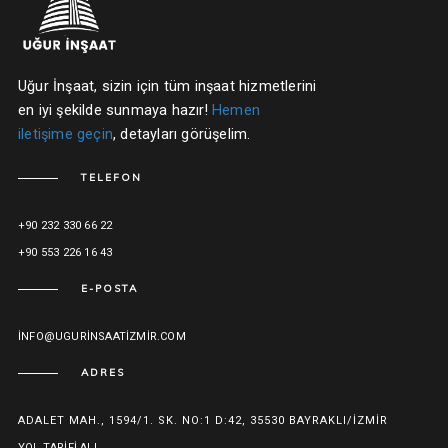
Uğur İnşaat, sizin için tüm inşaat hizmetlerini
en iyi şekilde sunmaya hazır!
Hemen
iletişime geçin
, detayları görüşelim.
TELEFON
+90 232 330 66 22
+90 553 226 16 43
E-POSTA
INFO@UGURINSAATIZMIR.COM
ADRES
ADALET MAH., 1594/1. SK. NO:1 D:42, 35530 BAYRAKLI/İZMIR
YOL TARIFI AL!