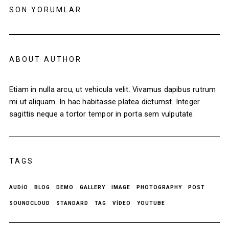
SON YORUMLAR
ABOUT AUTHOR
Etiam in nulla arcu, ut vehicula velit. Vivamus dapibus rutrum
mi ut aliquam. In hac habitasse platea dictumst. Integer
sagittis neque a tortor tempor in porta sem vulputate.
TAGS
AUDIO
BLOG
DEMO
GALLERY
IMAGE
PHOTOGRAPHY
POST
SOUNDCLOUD
STANDARD
TAG
VIDEO
YOUTUBE