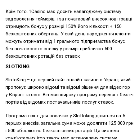
Крім того, 1Casino має досить налагоджену систему
задоволення геймерів, і за початковий внесок нові гравці
отримують бонус у розмірі 150% його кількості + 150
безкоштовних обертань. У свій день народження клієнти
можуть отримати від 1 грального підприємства бонус
без початкового внеску у розмірі приблизно 500
безкоштовних ротацій без ставок
SLOTKING
SlotoKing – це перший сайт онлайн-казино в Україні, який
пропонує широко відомі та відомі рішення для відеоігор
у Європі та світі. Він має широку програму переваг і безліч
портів від відомих постачальників послуг ставок.
Програма пільг для новачків у Slottoking ділиться на 5
перших внесків, загальна сума може досягати 125 000 грн
і 500 абсолютно безкоштовних ротацій. Ця система
комп’ютерних ігор також має встановлену систему