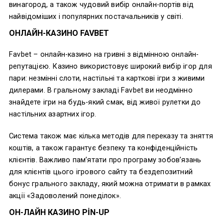
винагород, а також чудовий вибір онлайн-портів від
найвідоміших і популярних постачальників у світі.
ОНЛАЙН-КАЗИНО FAVBET
Favbet – онлайн-казино на гривні з відмінною онлайн-
репутацією. Казино використовує широкий вибір ігор для
пари: незмінні слоти, настільні та карткові ігри з живими
дилерами. В гральному закладі Favbet ви неодмінно
знайдете ігри на будь-який смак, від живої рулетки до
настільних азартних ігор.
Система також має кілька методів для переказу та зняття
коштів, а також гарантує безпеку та конфіденційність
клієнтів. Важливо пам’ятати про програму зобов’язань
для клієнтів цього ігрового сайту та бездепозитний
бонус грального закладу, який можна отримати в рамках
акції «Задоволений понеділок».
ОН-ЛАЙН КАЗИНО PIN-UP