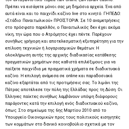
Πρέπει να εισάγετε μόνοι σας μη δημόσια αρχεία. Ένα από
αυτά είναι και το παιχνίδι καζίνο live στο κινητό. ΓΗΠΕΔΟ:
«Στάδιο Παναιτωλικού» ΠΡΟΪΣΤΟΡΙΑ: Σε 10 αναμετρήσεις
στο πρόσφατο παρελθόν, ο Παναιτωλικός δεν έχει ακόμα
νίκη, την ώρα που ο Ατρόμητος έχει πέντε. Παρέχουν
συνήθως γρήγορη και αποτελεσματική εξυπηρέτηση για την
επίλυση τεχνικών ή λογαριασμικών θεμάτων. Η
ολοκλήρωση αυτής της αρχικής διαδικασίας κατάθεσης
πραγματικών χρημάτων σας καθιστά επιλέξιμους για να
παίξετε παιχνίδια με πραγματικά χρήματα σε διαδικτυακά
καζίνο. Η επιλογή ανάμεσα σε оnlinе και παραδοσιακά
καζίνο εξαρτάται από τις προτιμήσεις σας. Το λιμάνι της
Πάτρας αποτέλεσε την πύλη της Ελλάδας προς τη Δύση. Οι
Έλληνες παίκτες συνήθως λαμβάνουν υπόψη διάφορους
παράγοντες κατά την επιλογή ενός διαδικτυακού καζίνο,
όπως. Στο σημείωμα της 6ης Μαρτίου 2010 από το
Υπουργείο Οικονομικών προς τους πολιτικούς εισηγητές
των κομμάτων στο δανικό κοινοβούλιο σχετικά με τον