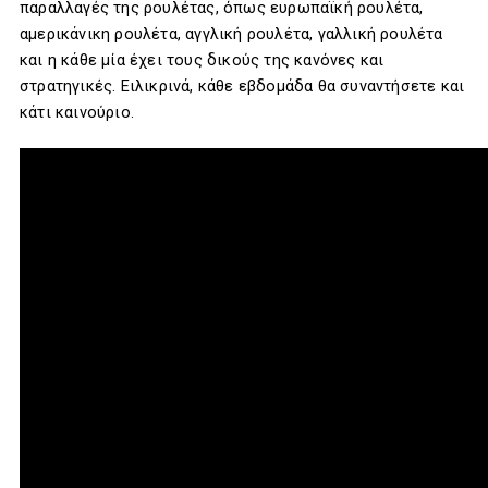
παραλλαγές της ρουλέτας, όπως ευρωπαϊκή ρουλέτα,
αμερικάνικη ρουλέτα, αγγλική ρουλέτα, γαλλική ρουλέτα
και η κάθε μία έχει τους δικούς της κανόνες και
στρατηγικές. Ειλικρινά, κάθε εβδομάδα θα συναντήσετε και
κάτι καινούριο.