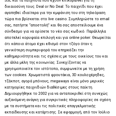
SSL και τα παιχνίδια που έχουν επικυρωθεί για τη
δικαιοσύνη τους. Deal or No Deal: Το παιχνίδι που έχει
αγαπηθεί ιδιαίτερα για την εμφάνιση του στη τηλεόραση
τώρα πια βρίσκεται στο live casino. Συμπληρώστε το email
σας, πατήστε “αποστολή” και θα σας αποστείλουμε ένα
σύνδεσμο για να ορίσετε το νέο σας κωδικό. Παράλληλα
αποτελεί κορυφαία επιλογή και για online poker. Θεωρείται
ότι κάποιο άτομο έχει εθισμό στον τζόγο όταν η
γενικότερη συμπεριφορά του επηρεάζει την
καθημερινότητα και τις σχέσεις με τους οικείους του και
με άλλα μέλη της κοινωνίας. Συνεχίζοντας να
χρησιμοποιείτε τον ιστότοπο, συμφωνείτε με τη χρήση
των cookies. Χρωματιστά φρουτάκια, 3D κουλοχέρηδες,
τζάκποτ, αγορά μπόνους, megaways είναι μόνο μερικές
κατηγορίες παιχνιδιών διαθέσιμες στους παίκτη.
Δημιουργήθηκε το 2002 για να ανταποκριθεί στη συνεχώς
αυξανόμενη ανάγκη για συγκριτικές πληροφορίες σε σχέση
με τα συστήματα και τις πολιτικές επαγγελματικής
εκπαίδευσης και κατάρτισης. Σε εφαρμογή, από τον Ιούλιο