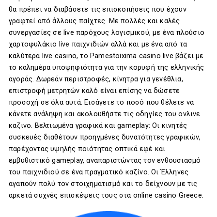
θα πρέπει να διαβάσετε τις επισκοπήσεις που έχουν
γραφτεί από άλλους παίχτες. Με πολλές και καλές
συνεργασίες σε live παρόχους λογισμικού, με ένα πλούσιο
χαρτοφυλάκιο live παιχνιδιών αλλά και με ένα από τα
καλύτερα live casino, το Pamestoixima casino live βάζει με
το καλημέρα υποψηφιότητα για την κορυφή της ελληνικής
αγοράς. Δωρεάν περιστροφές, κίνητρα για γενέθλια,
επιστροφή μετρητών καλό είναι επίσης να δώσετε
προσοχή σε όλα αυτά. Εισάγετε το ποσό που θέλετε να
κάνετε ανάληψη και ακολουθήστε τις οδηγίες του ονλινε
καζινο. Βελτιωμένα γραφικά και gameplay: Οι κινητές
συσκευές διαθέτουν προηγμένες δυνατότητες γραφικών,
παρέχοντας υψηλής ποιότητας οπτικά εφέ και
εμβυθιστικό gameplay, αναπαριστώντας τον ενθουσιασμό
του παιχνιδιού σε ένα πραγματικό καζίνο. Οι Έλληνες
αγαπούν πολύ τον στοιχηματισμό και το δείχνουν με τις
αρκετά συχνές επισκέψεις τους στα online casino Greece.