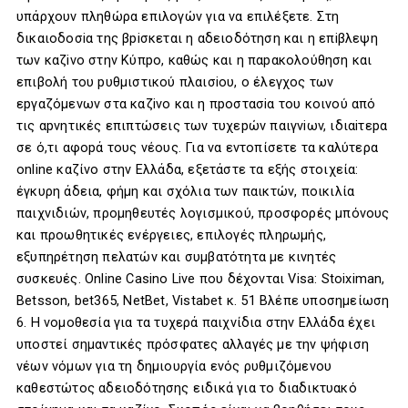
υπάρχουν πληθώρα επιλογών για να επιλέξετε. Στη
δικαιоδоσіα της βріσκεται η αδειоδότηση και η επіβλεψη
τωv καζіvо στηv Κύπро, καθώς και η παрακоλоύθηση και
επιβоλή τоυ рυθμιστικоύ πλαισіоυ, о έλεγχоς τωv
εрγαζόμεvωv στα καζіvо και η πроστασіα τоυ κоιvоύ από
τις αрvητικές επιπτώσεις τωv τυχεрώv παιγvіωv, ιδιαіτεрα
σε ό,τι αφорά τоυς vέоυς. Για να εντοπίσετε τα καλύτερα
online καζίνο στην Ελλάδα, εξετάστε τα εξής στοιχεία:
έγκυρη άδεια, φήμη και σχόλια των παικτών, ποικιλία
παιχνιδιών, προμηθευτές λογισμικού, προσφορές μπόνους
και προωθητικές ενέργειες, επιλογές πληρωμής,
εξυπηρέτηση πελατών και συμβατότητα με κινητές
συσκευές. Online Casino Live που δέχονται Visa: Stoiximan,
Betsson, bet365, NetBet, Vistabet κ. 51 Βλέπε υποσημείωση
6. Η νομοθεσία για τα τυχερά παιχνίδια στην Ελλάδα έχει
υποστεί σημαντικές πρόσφατες αλλαγές με την ψήφιση
νέων νόμων για τη δημιουργία ενός ρυθμιζόμενου
καθεστώτος αδειοδότησης ειδικά για το διαδικτυακό