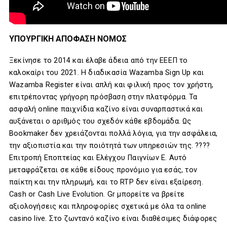
ΥΠΟΥΡΓΙΚΗ ΑΠΟΦΑΣΗ ΝΟΜΟΣ
Ξεκίνησε το 2014 και έλαβε άδεια από την ΕΕΕΠ το
καλοκαίρι του 2021. Η διαδικασία Wazamba Sign Up και
Wazamba Register είναι απλή και φιλική προς τον χρήστη,
επιτρέποντας γρήγορη πρόσβαση στην πλατφόρμα. Τα
ασφαλή online παιχνίδια καζίνο είναι συναρπαστικά και
αυξάνεται ο αριθμός του σχεδόν κάθε εβδομάδα. Ως
Bookmaker δεν χρειάζονται πολλά λόγια, για την ασφάλεια,
την αξιοπιστία και την ποιότητά των υπηρεσιών της. ????
Επιτροπή Εποπτείας και Ελέγχου Παιγνίων Ε. Αυτό
μεταφράζεται σε κάθε είδους προνόμιο για εσάς, τον
παίκτη και την πληρωμή, και το RTP δεν είναι εξαίρεση.
Cash or Cash Live Evolution. Gr μπορείτε να βρείτε
αξιολογήσεις και πληροφορίες σχετικά με όλα τα online
casino live. Στο ζωντανό καζίνο είναι διαθέσιμες διάφορες