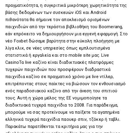
πραγματικότητα, η συγκριτικά μικρότερη χωρητικότητα της
βάσης δεδομένων των συσκευών iOS και Android
πιθανότατα θα σήμαινε τον αποκλεισμό ορισμένων
παιχνιδιών από την τεράστια βιβλιοθήκη του Boomerang,
εάν επρόκειτο να δημιουργήσουν μια εγγενή εφαρμογή. Στο
νέο Foxbet δώσαμε βαρύτητα στην εύκολη πλοήγηση με
λίγα κλικ, σε νέες υπηρεσίες όπως εμπλουτισμένα
στατιστικά ή εργαλεία και στο mobile site μας. Live
CasinoΤα live καζίνο είναι διαδικτυακές πλατφόρμες
τυχερών παιχνιδιών που προσφέρουν διαδραστικά
παιχνίδια καζίνο σε πραγματικό χρόνο με live ντίλερ,
επιτρέποντας στους παίκτες να βιώσουν τον ενθουσιασμό
ενός παραδοσιακού καζίνο από την άνεση του σπιτιού
τους. Αυτή η χώρα μέλος της ΕΕ νομιμοποίησε τα
διαδικτυακά τυχερά παιχνίδια το 2008. Για παράδειγμα,
μπορούμε να σας προτείνουμε να παίξετε τα αγαπημένα
ελληνικά τυχερά παιχνίδια παουερ σπιν, τζόκερ ή ταβλι.
Παρακάτω παρατίθενται τα κριτήρια μας για την