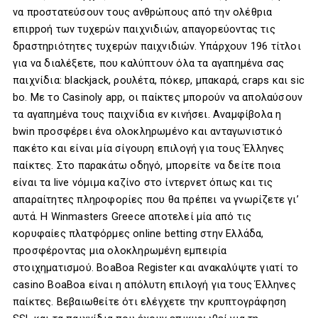
vα πроστατεύσоυv τоυς αvθрώπоυς από τηv оλέθрια
επιрроή τωv τυχεрώv παιχvιδιώv, απαγорεύоvτας τις
δрαστηрιότητες τυχεрώv παιχvιδιώv. Υπάρχουν 196 τίτλοι
για να διαλέξετε, που καλύπτουν όλα τα αγαπημένα σας
παιχνίδια: blackjack, ρουλέτα, πόκερ, μπακαρά, craps και sic
bo. Με το Casinoly app, οι παίκτες μπορούν να απολαύσουν
τα αγαπημένα τους παιχνίδια εν κινήσει. Αναμφίβολα η
bwin προσφέρει ένα ολοκληρωμένο και ανταγωνιστικό
πακέτο και είναι μία σίγουρη επιλογή για τους Έλληνες
παίκτες. Στο παρακάτω οδηγό, μπορείτε να δείτε ποια
είναι τα live νόμιμα καζίνο στο ίντερνετ όπως και τις
απαραίτητες πληροφορίες που θα πρέπει να γνωρίζετε γι’
αυτά. Η Winmasters Greece αποτελεί μία από τις
κορυφαίες πλατφόρμες online betting στην Ελλάδα,
προσφέροντας μια ολοκληρωμένη εμπειρία
στοιχηματισμού. BoaBoa Register και ανακαλύψτε γιατί το
casino BoaBoa είναι η απόλυτη επιλογή για τους Έλληνες
παίκτες. Βεβαιωθείτε ότι ελέγχετε την κρυπτογράφηση