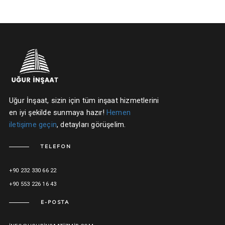
Uğur İnşaat, sizin için tüm inşaat hizmetlerini
en iyi şekilde sunmaya hazır!
Hemen
iletişime geçin
, detayları görüşelim.
TELEFON
+90 232 330 66 22
+90 553 226 16 43
E-POSTA