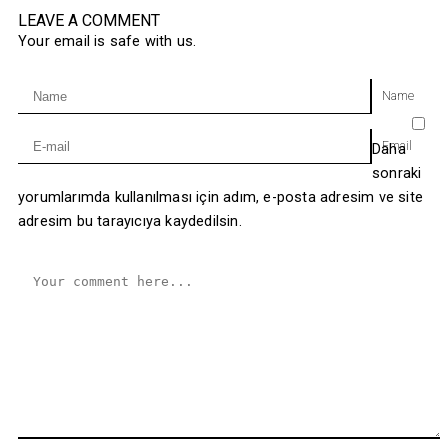
LEAVE A COMMENT
Your email is safe with us.
Name
Email
Daha
sonraki
yorumlarımda kullanılması için adım, e-posta adresim ve site
adresim bu tarayıcıya kaydedilsin.