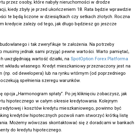
ytu przez osoby, które nabyły nieruchomości w drodze
uacji, kiedy zbyły je przed ukończeniem 18. Rata będzie wprawdzie
ości te będą liczone w dziesiątkach czy setkach złotych. Roczna
ym kredycie zależy od tego, jak długo będziesz go jeszcze
budowlanego i tak zweryfikuje te założenia. Na potrzeby
go musimy jednak sami przyjąć pewne wartości. Warto pamiętać,
h uwzględniają wartość działki, na
SpotOption Forex Platforma
nt wkładu własnego. Kredyt mieszkaniowy przeznaczony jest na
m (np. od dewelopera) lub na rynku wtórnym (od poprzedniego
je oczekują spełnienia szeregu warunków.
ę opcja „Harmonogram spłaty”. Po jej kliknięciu zobaczysz, jak
ytu hipotecznego w całym okresie kredytowania. Kolejnym
kredytowej i kosztów kredytu mieszkaniowego, powinno być
king kredytów hipotecznych pozwoli nam stworzyć krótką listę
owania. Możemy wówczas skontaktować się z doradcami w bankach
enty do kredytu hipotecznego.