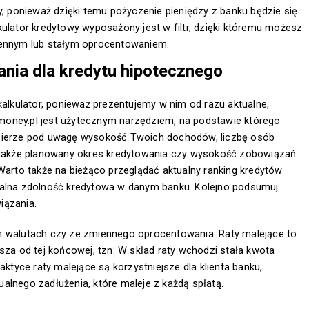
y, ponieważ dzięki temu pożyczenie pieniędzy z banku będzie się
kulator kredytowy wyposażony jest w filtr, dzięki któremu możesz
iennym lub stałym oprocentowaniem.
nia dla kredytu hipotecznego
lkulator, ponieważ prezentujemy w nim od razu aktualne,
almoney.pl jest użytecznym narzędziem, na podstawie którego
 Bierze pod uwagę wysokość Twoich dochodów, liczbę osób
akże planowany okres kredytowania czy wysokość zobowiązań
 Warto także na bieżąco przeglądać aktualny ranking kredytów
malna zdolność kredytowa w danym banku. Kolejno podsumuj
iązania.
h walutach czy ze zmiennego oprocentowania. Raty malejące to
sza od tej końcowej, tzn. W skład raty wchodzi stała kwota
aktyce raty malejące są korzystniejsze dla klienta banku,
alnego zadłużenia, które maleje z każdą spłatą.