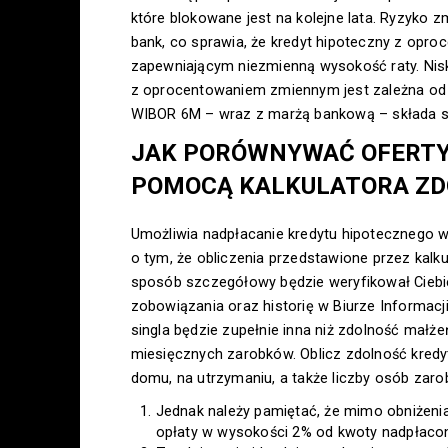
które blokowane jest na kolejne lata. Ryzyko 
bank, co sprawia, że kredyt hipoteczny z opr
zapewniającym niezmienną wysokość raty. Nis
z oprocentowaniem zmiennym jest zależna od 
WIBOR 6M – wraz z marżą bankową – składa si
JAK PORÓWNYWAĆ OFERTY
POMOCĄ KALKULATORA ZD
Umożliwia nadpłacanie kredytu hipotecznego w
o tym, że obliczenia przedstawione przez kalk
sposób szczegółowy będzie weryfikował Ciebie
zobowiązania oraz historię w Biurze Informacj
singla będzie zupełnie inna niż zdolność mał
miesięcznych zarobków. Oblicz zdolność kredy
domu, na utrzymaniu, a także liczby osób zarob
Jednak należy pamiętać, że mimo obniżeni
opłaty w wysokości 2% od kwoty nadpłacone