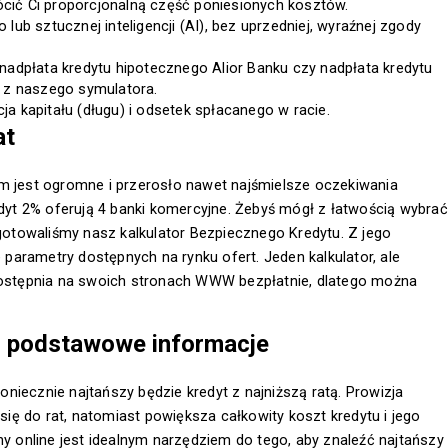
cić Ci proporcjonalną część poniesionych kosztów.
b sztucznej inteligencji (AI), bez uprzedniej, wyraźnej zgody
 nadpłata kredytu hipotecznego Alior Banku czy nadpłata kredytu
j z naszego symulatora.
ja kapitału (długu) i odsetek spłacanego w racie.
at
em jest ogromne i przerosło nawet najśmielsze oczekiwania
yt 2% oferują 4 banki komercyjne. Żebyś mógł z łatwością wybrać
ygotowaliśmy nasz kalkulator Bezpiecznego Kredytu. Z jego
arametry dostępnych na rynku ofert. Jeden kalkulator, ale
udostępnia na swoich stronach WWW bezpłatnie, dlatego można
– podstawowe informacje
niecznie najtańszy będzie kredyt z najniższą ratą. Prowizja
 się do rat, natomiast powiększa całkowity koszt kredytu i jego
ny online jest idealnym narzędziem do tego, aby znaleźć najtańszy