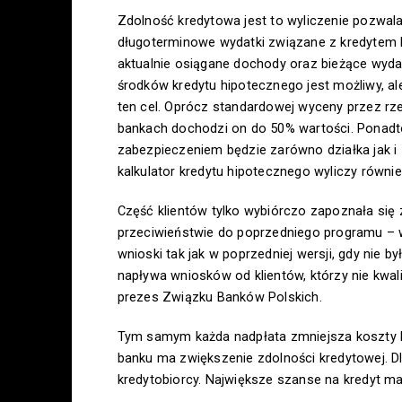
Zdolność kredytowa jest to wyliczenie pozwalaj
długoterminowe wydatki związane z kredytem 
aktualnie osiągane dochody oraz bieżące wydat
środków kredytu hipotecznego jest możliwy, al
ten cel. Oprócz standardowej wyceny przez r
bankach dochodzi on do 50% wartości. Ponadto
zabezpieczeniem będzie zarówno działka jak i
kalkulator kredytu hipotecznego wyliczy równ
Część klientów tylko wybiórczo zapoznała się
przeciwieństwie do poprzedniego programu – w
wnioski tak jak w poprzedniej wersji, gdy nie
napływa wniosków od klientów, którzy nie kwal
prezes Związku Banków Polskich.
Tym samym każda nadpłata zmniejsza koszty 
banku ma zwiększenie zdolności kredytowej. D
kredytobiorcy. Największe szanse na kredyt ma