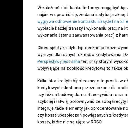
W zależności od banku te formy mogą być łą
najpierw upewnić się, że dana instytucja akcep
wygrywa odnowienie kontraktu EasyJet na 21 e
wypłacie każdej transzy i wykonaniu prac, na k
wykonania (stanu zaawansowania prac) z ha
Okres spłaty kredytu hipotecznego może wynieś
wyliczyć dla różnych okresów kredytowania. D
Perspektywy jest silna
ten, przy którym wysokoś
wpływające na zdolność kredytową to także okr
Kalkulator kredytu hipotecznego to proste w ob
kredytowych. Jest ono przeznaczone dla osób, 
czy też na budowę domu. Rzeczywista roczna
szybciej i łatwiej porównywać ze sobą kredyty
integruje takie elementy jak oprocentowanie n
czy koszt ubezpieczeń powiązanych z kredyte
koszty, które nie są ujęte w RRSO.