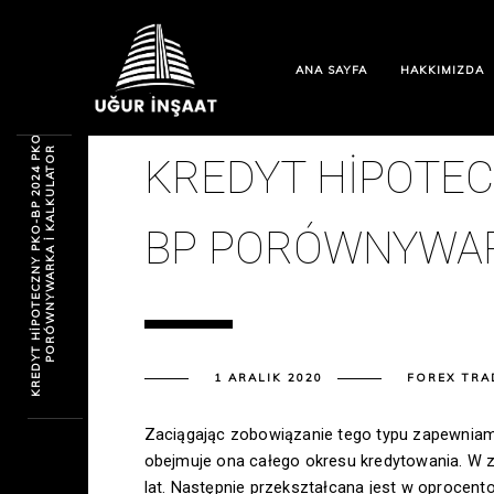
ANA SAYFA
HAKKIMIZDA
K
R
E
D
Y
T
H
I
P
O
T
E
C
Z
N
Y
P
K
O
-
B
P
2
0
2
4
P
O
-
B
P
P
O
R
Ó
W
N
Y
W
A
R
K
A
I
K
A
L
K
U
L
A
T
O
K
R
KREDYT HIPOTEC
BP PORÓWNYWAR
1 ARALIK 2020
FOREX TRA
Zaciągając zobowiązanie tego typu zapewniamy
obejmuje ona całego okresu kredytowania. W z
lat. Następnie przekształcana jest w oprocent