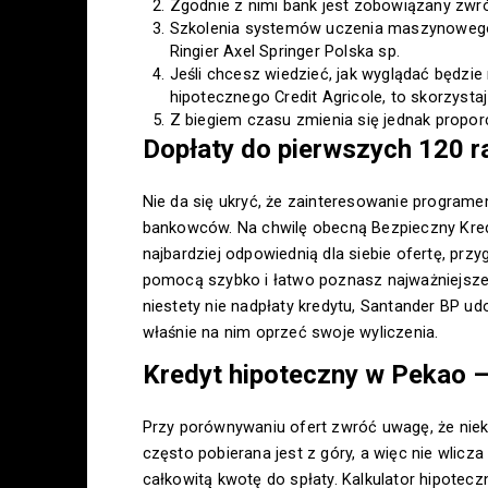
Zgodnie z nimi bank jest zobowiązany zwró
Szkolenia systemów uczenia maszynowego lu
Ringier Axel Springer Polska sp.
Jeśli chcesz wiedzieć, jak wyglądać będzie
hipotecznego Credit Agricole, to skorzysta
Z biegiem czasu zmienia się jednak proporc
Dopłaty do pierwszych 120 r
Nie da się ukryć, że zainteresowanie program
bankowców. Na chwilę obecną Bezpieczny Kred
najbardziej odpowiednią dla siebie ofertę, prz
pomocą szybko i łatwo poznasz najważniejsze p
niestety nie nadpłaty kredytu, Santander BP 
właśnie na nim oprzeć swoje wyliczenia.
Kredyt hipoteczny w Pekao 
Przy porównywaniu ofert zwróć uwagę, że nieko
często pobierana jest z góry, a więc nie wlicza
całkowitą kwotę do spłaty. Kalkulator hipotecz