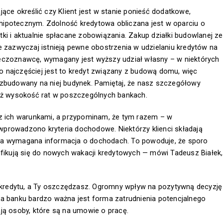
ące określić czy Klient jest w stanie ponieść dodatkowe,
hipotecznym. Zdolność kredytowa obliczana jest w oparciu o
ki i aktualnie spłacane zobowiązania. Zakup działki budowlanej ze
e zazwyczaj istnieją pewne obostrzenia w udzielaniu kredytów na
zeczoznawcę, wymagany jest wyższy udział własny – w niektórych
 najczęściej jest to kredyt związany z budową domu, więc
 zbudowany na niej budynek. Pamiętaj, że nasz szczegółowy
ież wysokość rat w poszczególnych bankach.
 z ich warunkami, a przypominam, że tym razem – w
prowadzono kryteria dochodowe. Niektórzy klienci składają
 była wymagana informacja o dochodach. To powoduje, że sporo
ifikują się do nowych wakacji kredytowych — mówi Tadeusz Białek,
kredytu, a Ty oszczędzasz. Ogromny wpływ na pozytywną decyzję
la banku bardzo ważna jest forma zatrudnienia potencjalnego
ją osoby, które są na umowie o pracę.