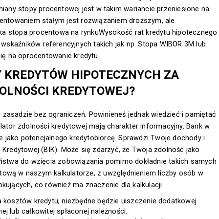
zmiany stopy procentowej jest w takim wariancie przeniesione na
ocentowaniem stałym jest rozwiązaniem droższym, ale
ka stopa procentowa na rynkuWysokość rat kredytu hipotecznego
wskaźników referencyjnych takich jak np. Stopa WIBOR 3M lub
ę na oprocentowanie kredytu.
 KREDYTÓW HIPOTECZNYCH ZA
OLNOŚCI KREDYTOWEJ?
 zasadzie bez ograniczeń. Powinieneś jednak wiedzieć i pamiętać
ulator zdolności kredytowej mają charakter informacyjny. Bank w
 jako potencjalnego kredytobiorcę. Sprawdzi Twoje dochody i
i Kredytowej (BIK). Może się zdarzyć, że Twoja zdolność jako
żeństwa do wzięcia zobowiązania pomimo dokładnie takich samych
tową w naszym kalkulatorze, z uwzględnieniem liczby osób w
kujących, co również ma znaczenie dla kalkulacji.
a kosztów kredytu, niezbędne będzie uiszczenie dodatkowej
j lub całkowitej spłaconej należności.