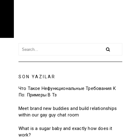
SON YAZILAR
Что Такое Нефункциональные Требования К
По: Примеры В Тз
Meet brand new buddies and build relationships
within our gay guy chat room
What is a sugar baby and exactly how does it
work?