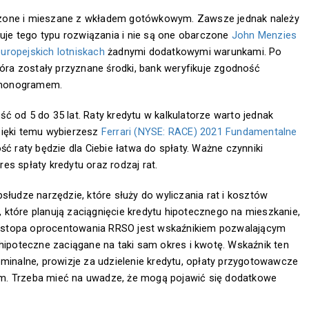
czone i mieszane z wkładem gotówkowym. Zawsze jednak należy
tuje tego typu rozwiązania i nie są one obarczone
John Menzies
uropejskich lotniskach
żadnymi dodatkowymi warunkami. Po
tóra zostały przyznane środki, bank weryfikuje zgodność
rmonogramem.
ć od 5 do 35 lat. Raty kredytu w kalkulatorze warto jednak
zięki temu wybierzesz
Ferrari (NYSE: RACE) 2021 Fundamentalne
ć raty będzie dla Ciebie łatwa do spłaty. Ważne czynniki
es spłaty kredytu oraz rodzaj rat.
słudze narzędzie, które służy do wyliczania rat i kosztów
które planują zaciągnięcie kredytu hipotecznego na mieszkanie,
 stopa oprocentowania RRSO jest wskaźnikiem pozwalającym
 hipoteczne zaciągane na taki sam okres i kwotę. Wskaźnik ten
ominalne, prowizje za udzielenie kredytu, opłaty przygotowawcze
m. Trzeba mieć na uwadze, że mogą pojawić się dodatkowe