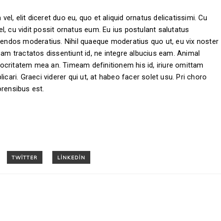
l, elit diceret duo eu, quo et aliquid ornatus delicatissimi. Cu
, cu vidit possit ornatus eum. Eu ius postulant salutatus
egendos moderatius. Nihil quaeque moderatius quo ut, eu vix noster
eam tractatos dissentiunt id, ne integre albucius eam. Animal
ocritatem mea an. Timeam definitionem his id, iriure omittam
icari. Graeci viderer qui ut, at habeo facer solet usu. Pri choro
orensibus est.