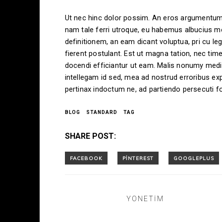
Ut nec hinc dolor possim. An eros argumentum ve
nam tale ferri utroque, eu habemus albucius mel
definitionem, an eam dicant voluptua, pri cu l
fierent postulant. Est ut magna tation, nec tim
docendi efficiantur ut eam. Malis nonumy medi
intellegam id sed, mea ad nostrud erroribus expl
pertinax indoctum ne, ad partiendo persecuti f
BLOG
STANDARD
TAG
SHARE POST:
YONETIM