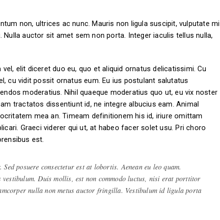
tum non, ultrices ac nunc. Mauris non ligula suscipit, vulputate mi
Nulla auctor sit amet sem non porta. Integer iaculis tellus nulla,
l, elit diceret duo eu, quo et aliquid ornatus delicatissimi. Cu
, cu vidit possit ornatus eum. Eu ius postulant salutatus
egendos moderatius. Nihil quaeque moderatius quo ut, eu vix noster
eam tractatos dissentiunt id, ne integre albucius eam. Animal
ocritatem mea an. Timeam definitionem his id, iriure omittam
icari. Graeci viderer qui ut, at habeo facer solet usu. Pri choro
orensibus est.
. Sed posuere consectetur est at lobortis. Aenean eu leo quam.
vestibulum. Duis mollis, est non commodo luctus, nisi erat porttitor
lamcorper nulla non metus auctor fringilla. Vestibulum id ligula porta