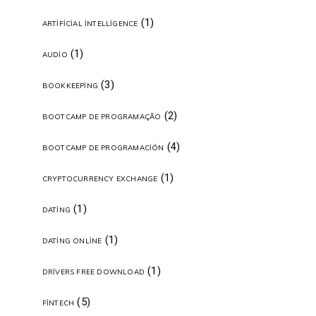
(1)
ARTIFICIAL INTELLIGENCE
(1)
AUDIO
(3)
BOOKKEEPING
(2)
BOOTCAMP DE PROGRAMAÇÃO
(4)
BOOTCAMP DE PROGRAMACIÓN
(1)
CRYPTOCURRENCY EXCHANGE
(1)
DATING
(1)
DATING ONLINE
(1)
DRIVERS FREE DOWNLOAD
(5)
FINTECH