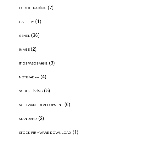
(7)
FOREX TRADING
(1)
GALLERY
(36)
GENEL
(2)
IMAGE
(3)
IT ОБРАЗОВАНИЕ
(4)
NOTEPAD++
(5)
SOBER LIVING
(6)
SOFTWARE DEVELOPMENT
(2)
STANDARD
(1)
STOCK FIRMWARE DOWNLOAD