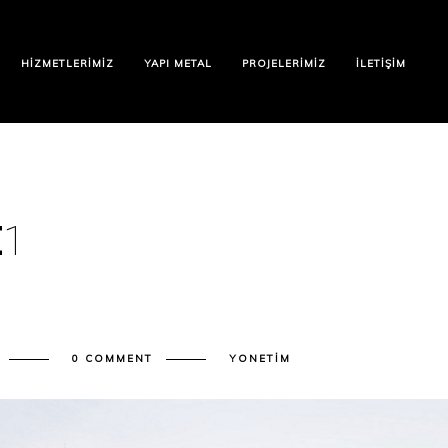
HIZMETLERIMIZ
YAPI METAL
PROJELERIMIZ
İLETIŞIM
E
1
0 COMMENT
YONETIM