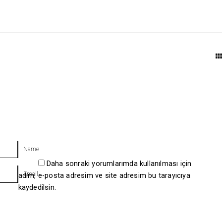
T
Name
Daha sonraki yorumlarımda kullanılması için
Email
adım, e-posta adresim ve site adresim bu tarayıcıya
kaydedilsin.