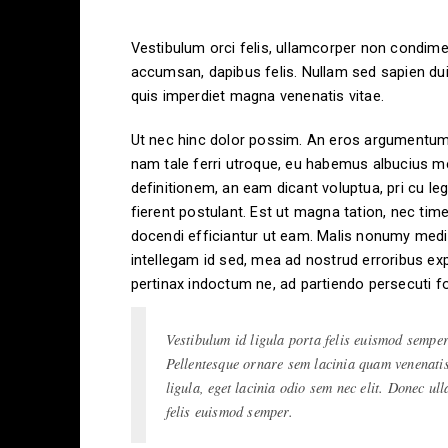
Vestibulum orci felis, ullamcorper non condimen
accumsan, dapibus felis. Nullam sed sapien dui. 
quis imperdiet magna venenatis vitae.
Ut nec hinc dolor possim. An eros argumentum ve
nam tale ferri utroque, eu habemus albucius mel
definitionem, an eam dicant voluptua, pri cu l
fierent postulant. Est ut magna tation, nec tim
docendi efficiantur ut eam. Malis nonumy medi
intellegam id sed, mea ad nostrud erroribus expl
pertinax indoctum ne, ad partiendo persecuti f
Vestibulum id ligula porta felis euismod semper
Pellentesque ornare sem lacinia quam venenatis 
ligula, eget lacinia odio sem nec elit. Donec ul
felis euismod semper.