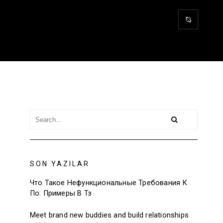
SON YAZILAR
Что Такое Нефункциональные Требования К
По: Примеры В Тз
Meet brand new buddies and build relationships