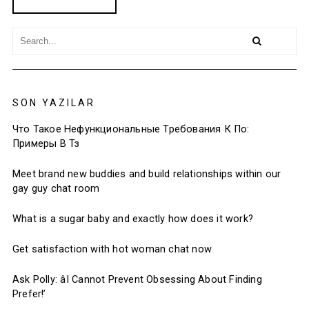
SON YAZILAR
Что Такое Нефункциональные Требования К По:
Примеры В Тз
Meet brand new buddies and build relationships within our
gay guy chat room
What is a sugar baby and exactly how does it work?
Get satisfaction with hot woman chat now
Ask Polly: âI Cannot Prevent Obsessing About Finding
Prefer!’