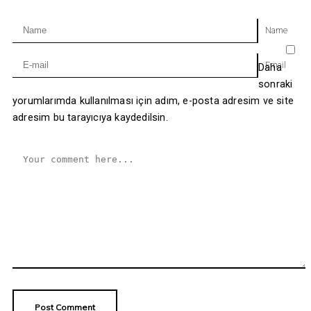
Name
Email
Daha
sonraki
yorumlarımda kullanılması için adım, e-posta adresim ve site
adresim bu tarayıcıya kaydedilsin.