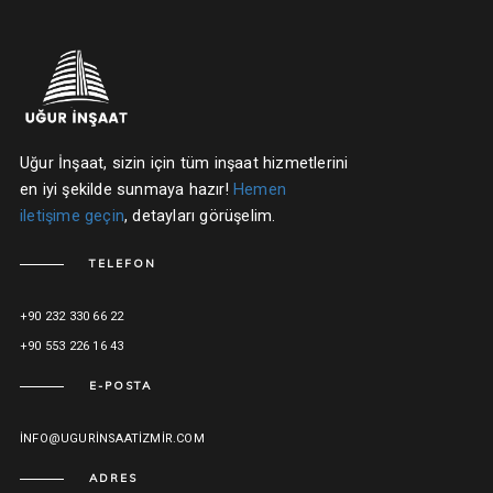
Uğur İnşaat, sizin için tüm inşaat hizmetlerini
en iyi şekilde sunmaya hazır!
Hemen
iletişime geçin
, detayları görüşelim.
TELEFON
+90 232 330 66 22
+90 553 226 16 43
E-POSTA
INFO@UGURINSAATIZMIR.COM
ADRES