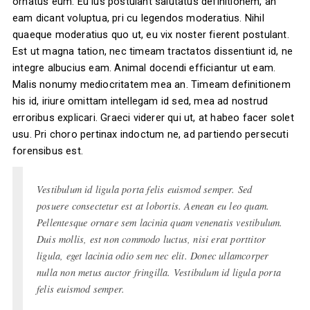
ornatus eum. Eu ius postulant salutatus definitionem, an
eam dicant voluptua, pri cu legendos moderatius. Nihil
quaeque moderatius quo ut, eu vix noster fierent postulant.
Est ut magna tation, nec timeam tractatos dissentiunt id, ne
integre albucius eam. Animal docendi efficiantur ut eam.
Malis nonumy mediocritatem mea an. Timeam definitionem
his id, iriure omittam intellegam id sed, mea ad nostrud
erroribus explicari. Graeci viderer qui ut, at habeo facer solet
usu. Pri choro pertinax indoctum ne, ad partiendo persecuti
forensibus est.
Vestibulum id ligula porta felis euismod semper. Sed
posuere consectetur est at lobortis. Aenean eu leo quam.
Pellentesque ornare sem lacinia quam venenatis vestibulum.
Duis mollis, est non commodo luctus, nisi erat porttitor
ligula, eget lacinia odio sem nec elit. Donec ullamcorper
nulla non metus auctor fringilla. Vestibulum id ligula porta
felis euismod semper.