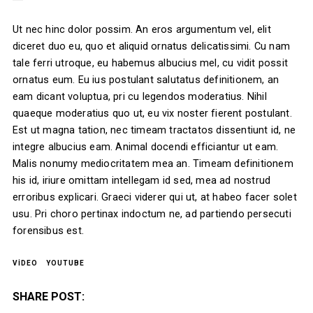
Ut nec hinc dolor possim. An eros argumentum vel, elit
diceret duo eu, quo et aliquid ornatus delicatissimi. Cu nam
tale ferri utroque, eu habemus albucius mel, cu vidit possit
ornatus eum. Eu ius postulant salutatus definitionem, an
eam dicant voluptua, pri cu legendos moderatius. Nihil
quaeque moderatius quo ut, eu vix noster fierent postulant.
Est ut magna tation, nec timeam tractatos dissentiunt id, ne
integre albucius eam. Animal docendi efficiantur ut eam.
Malis nonumy mediocritatem mea an. Timeam definitionem
his id, iriure omittam intellegam id sed, mea ad nostrud
erroribus explicari. Graeci viderer qui ut, at habeo facer solet
usu. Pri choro pertinax indoctum ne, ad partiendo persecuti
forensibus est.
VIDEO
YOUTUBE
SHARE POST: