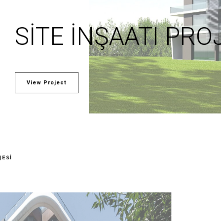
SITE İNŞAATI PRO
View Project
JESI