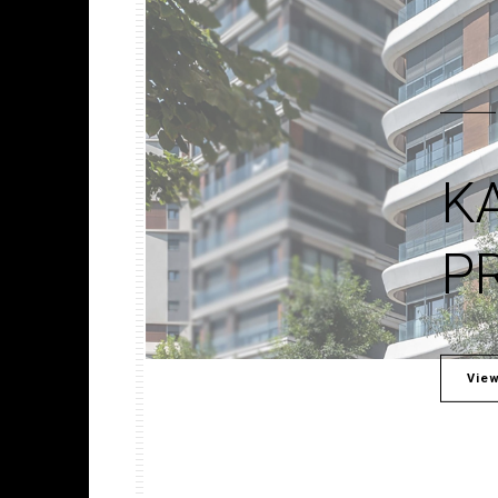
KA
P
View