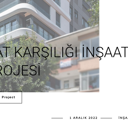
T KARŞILIĞI İNŞAA
ROJESI
 Project
1 ARALIK 2022
İNŞA