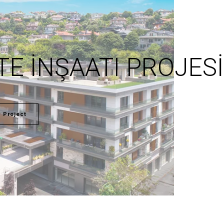
TE İNŞAATI PROJESI
 Project