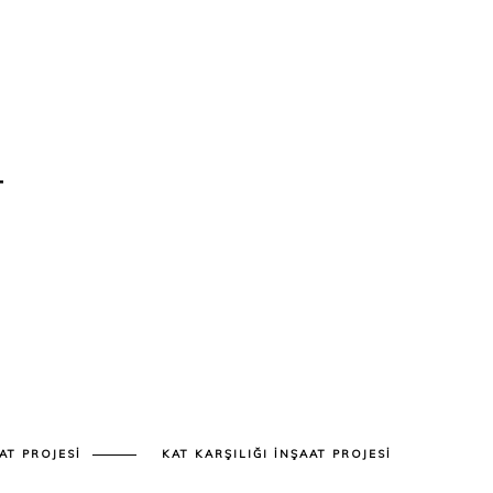
T
AT PROJESI
KAT KARŞILIĞI İNŞAAT PROJESI