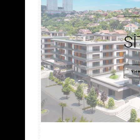
SI
View