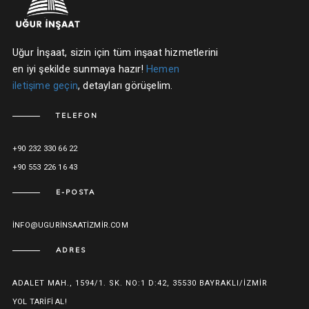
Uğur İnşaat, sizin için tüm inşaat hizmetlerini
en iyi şekilde sunmaya hazır!
Hemen
iletişime geçin
, detayları görüşelim.
TELEFON
+90 232 330 66 22
+90 553 226 16 43
E-POSTA
INFO@UGURINSAATIZMIR.COM
ADRES
ADALET MAH., 1594/1. SK. NO:1 D:42, 35530 BAYRAKLI/İZMIR
YOL TARIFI AL!