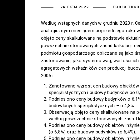
26 EKIM 2022
FOREX TRAD
Według wstępnych danych w grudniu 2023 r. 
analogicznym miesiącem poprzedniego roku wz
objęto ceny skalkulowane na podstawie aktua
powszechnie stosowanych zasad kalkulacji ce
podmiotu gospodarczego obliczane są jako śr
zastosowaniu, jako systemu wag, wartości ic
agregatowych wskaźników cen produkcji budow
2005 r.
Zanotowano wzrost cen budowy obiektów in
specjalistycznych i budowy budynków po 0
Podniesiono ceny budowy budynków o 6,1%, 
budowlanych specjalistycznych – o 4,8%.
Obserwacją objęto ceny skalkulowane na 
według powszechnie stosowanych zasad ka
Podniesiono ceny budowy obiektów inżynier
(o 6,8%) oraz budowy budynków (o 6,4%).
Podniesiono ceny budowy obiektów inżynier