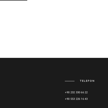
TELEFON
+90 232 330 66 22
+90 553 226 16 43