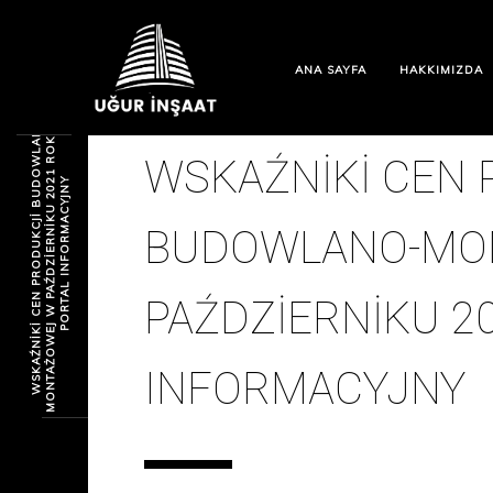
ANA SAYFA
HAKKIMIZDA
S
W
S
K
A
Ź
N
I
K
I
C
E
N
P
R
O
D
U
K
C
J
I
B
U
D
O
W
L
A
N
O
-
M
O
N
T
A
Ż
O
W
E
J
W
P
A
Ź
D
Z
I
E
R
N
I
K
U
2
0
1
R
O
K
U
G
U
P
O
R
T
A
L
I
N
F
O
R
M
A
C
Y
J
N
WSKAŹNIKI CEN 
2
Y
BUDOWLANO-MO
PAŹDZIERNIKU 2
INFORMACYJNY