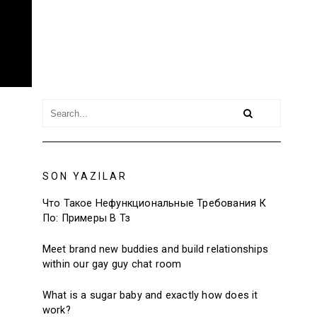
SON YAZILAR
Что Такое Нефункциональные Требования К
По: Примеры В Тз
Meet brand new buddies and build relationships
within our gay guy chat room
What is a sugar baby and exactly how does it
work?