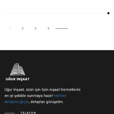
1
2
3
4
Uğur İnşaat, sizin için tüm inşaat hizmetlerini
en iyi şekilde sunmaya hazır!
Hemen
iletişime geçin
, detayları görüşelim.
TELEFON