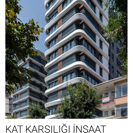
KAT KARŞILIĞI İNŞAAT